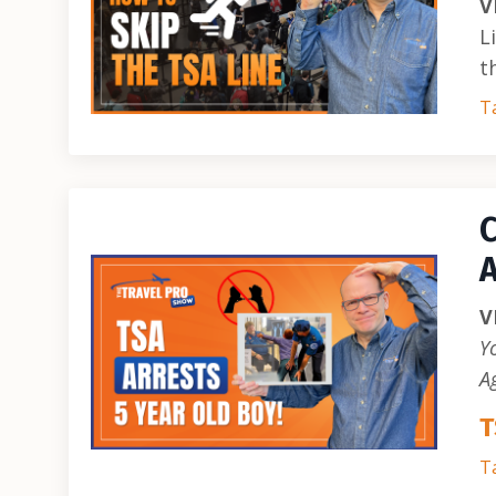
V
L
t
Ta
C
A
V
Y
A
T
Ta